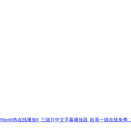
99re66热在线播放8_三级片中文字幕播放器_欧美一级在线免